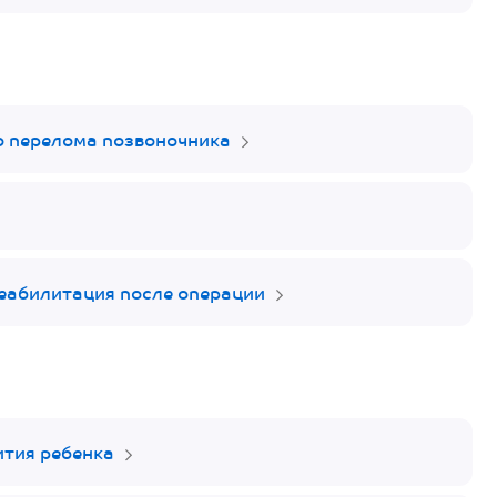
о перелома позвоночника
еабилитация после операции
ития ребенка