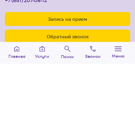
+7 (861) 207-08-72
Запись на прием
Обратный звонок
Меню
Звонок
Услуги
Главная
Поиск
© 2005-2026 Центр доктора Бубновского в
Краснодаре.
ООО «Ариана», лицензия Л041-01126-
23/00315737 от 14.08.2017 г.
Политика конфиденциальности