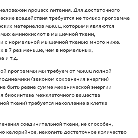
маловажен процесс питания. Для достаточного
еские воздействия требуется не только программа
ческих материалов мышц, которыми являются
имых аминокислот в мышечной ткани,
и с нормальной мышечной тканью много ниже.
 в 7 раз меньше, чем в нормальных,
а и т.д.
рной программы мы требуем от мышц полной
модинамики (законом сохранения энергии)
на быть равна сумме механической энергии
ля биосинтеза межклеточного вещества
ой ткани) требуется накопление в клетке
енения соединительной ткани, не способен,
но калорийное, накопить достаточное количество