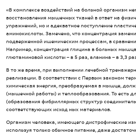
«В комплексе воздействий на больной организм не
восстановления мышечных тканей в ответ на физич
упражнений, но и адекватное поступление пласти
аминокислоты. Замечено, что концентрация замен
подверженной ишемическим процессам, в сравнени
Например, концентрация глицина в больных мышцах
глютаминовой кислоты – в 5 раз, аланина – в 3,3 раз
В то же время, при выполнении лечебной тренаже
реализации. В соответствии с Первым законом тер
химическая энергия, преобразуемая в мышце, долж
(мышечной работы) и теплообразования. То есть д
(образования фибриллярных структур соединительн
соответствующих исход ных материалов.
Организм человека, имеющего дистрофические изм
используя только обычное питание, даже достаточ