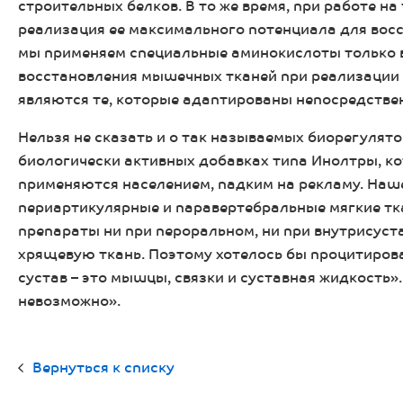
строительных белков. В то же время, при работе н
реализация ее максимального потенциала для вос
мы применяем специальные аминокислоты только в
восстановления мышечных тканей при реализации
являются те, которые адаптированы непосредствен
Нельзя не сказать и о так называемых биорегулят
биологически активных добавках типа Инолтры, ко
применяются населением, падким на рекламу. Наше 
периартикулярные и паравертебральные мягкие тка
препараты ни при пероральном, ни при внутрисуст
хрящевую ткань. Поэтому хотелось бы процитирова
сустав – это мышцы, связки и суставная жидкость»
невозможно».
Вернуться к списку