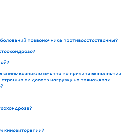
аболеваний позвоночника противоестественны?
стеохондрозе?
кой?
 в спине возникло именно по причине выполнения
Не страшно ли давать нагрузку на тренажерах
е?
теохондроза?
ом кинезитерапии?