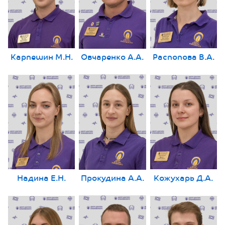
Карпешин М.Н.
Овчаренко А.А.
Распопова В.А.
Надина Е.Н.
Прокудина А.А.
Кожухарь Д.А.