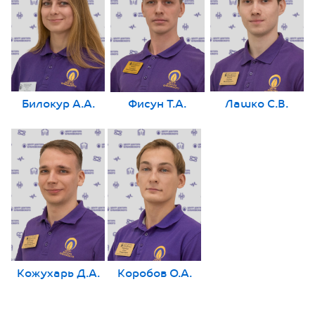
Билокур А.А.
Фисун Т.А.
Лашко С.В.
Кожухарь Д.А.
Коробов О.А.