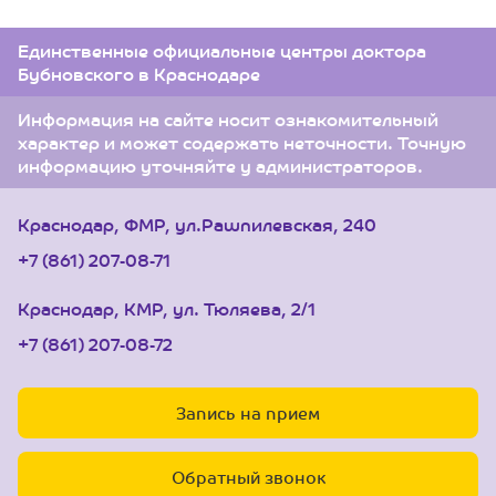
Единственные официальные центры доктора
Бубновского в Краснодаре
Информация на сайте носит ознакомительный
характер и может содержать неточности. Точную
информацию уточняйте у администраторов.
Краснодар, ФМР, ул.Рашпилевская, 240
+7 (861) 207-08-71
Краснодар, КМР, ул. Тюляева, 2/1
+7 (861) 207-08-72
Запись на прием
Обратный звонок