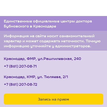
Единственные официальные центры доктора
Бубновского в Краснодаре
Информация на сайте носит ознакомительный
характер и может содержать неточности. Точную
информацию уточняйте у администраторов.
Краснодар, ФМР, ул.Рашпилевская, 240
+7 (861) 207-08-71
Краснодар, КМР, ул. Тюляева, 2/1
+7 (861) 207-08-72
Запись на прием