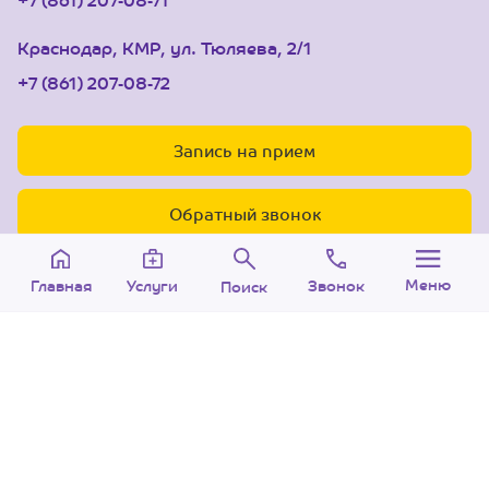
Краснодар, КМР, ул. Тюляева, 2/1
+7 (861) 207-08-72
Запись на прием
Обратный звонок
Меню
Звонок
Услуги
Главная
Поиск
© 2005-2026 Центр доктора Бубновского в
Краснодаре.
ООО «Ариана», лицензия Л041-01126-
23/00315737 от 14.08.2017 г.
Политика конфиденциальности