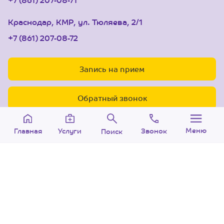
Краснодар, КМР, ул. Тюляева, 2/1
+7 (861) 207-08-72
Запись на прием
Обратный звонок
Меню
Звонок
Услуги
Главная
Поиск
© 2005-2026 Центр доктора Бубновского в
Краснодаре.
ООО «Ариана», лицензия Л041-01126-
23/00315737 от 14.08.2017 г.
Политика конфиденциальности